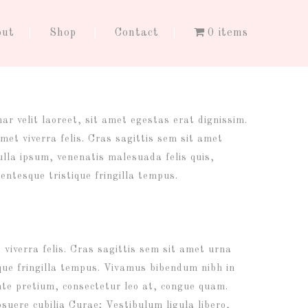
out
Shop
Contact
0 items
ar velit laoreet, sit amet egestas erat dignissim.
met viverra felis. Cras sagittis sem sit amet
lla ipsum, venenatis malesuada felis quis,
llentesque tristique fringilla tempus.
 viverra felis. Cras sagittis sem sit amet urna
ique fringilla tempus. Vivamus bibendum nibh in
nte pretium, consectetur leo at, congue quam.
osuere cubilia Curae; Vestibulum ligula libero,