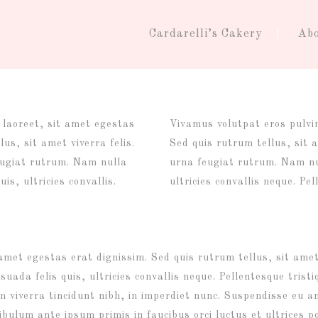
Cardarelli’s Cakery
Ab
t laoreet, sit amet egestas
Vivamus volutpat eros pulvin
us, sit amet viverra felis.
Sed quis rutrum tellus, sit a
eugiat rutrum. Nam nulla
urna feugiat rutrum. Nam nu
is, ultricies convallis.
ultricies convallis neque. Pe
 amet egestas erat dignissim. Sed quis rutrum tellus, sit amet
ada felis quis, ultricies convallis neque. Pellentesque trist
n viverra tincidunt nibh, in imperdiet nunc. Suspendisse eu a
ibulum ante ipsum primis in faucibus orci luctus et ultrices p