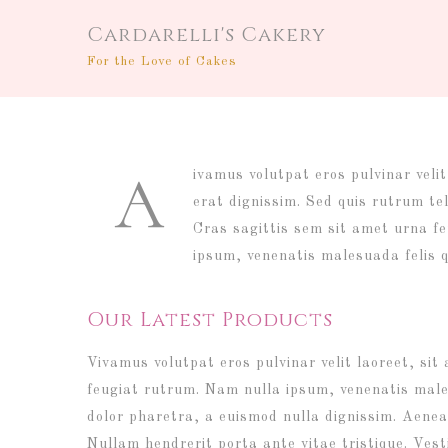
Cardarelli's Cakery
For the Love of Cakes
A
ivamus volutpat eros pulvinar veli
erat dignissim. Sed quis rutrum tell
Cras sagittis sem sit amet urna f
ipsum, venenatis malesuada felis qu
Our Latest Products
Vivamus volutpat eros pulvinar velit laoreet, sit
feugiat rutrum. Nam nulla ipsum, venenatis malesu
dolor pharetra, a euismod nulla dignissim. Aenea
Nullam hendrerit porta ante vitae tristique. Vest