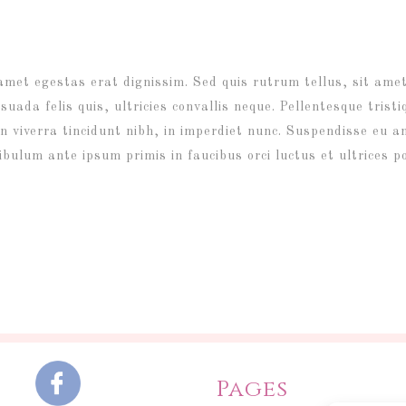
 amet egestas erat dignissim. Sed quis rutrum tellus, sit amet
ada felis quis, ultricies convallis neque. Pellentesque trist
n viverra tincidunt nibh, in imperdiet nunc. Suspendisse eu a
ibulum ante ipsum primis in faucibus orci luctus et ultrices p
Pages